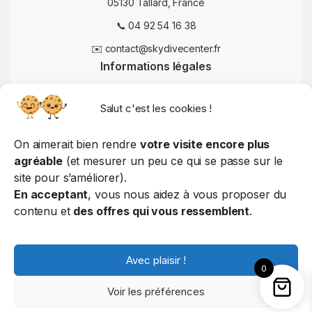
05130 Tallard, France
📞 04 92 54 16 38
✉️ contact@skydivecenter.fr
Informations légales
Mentions légales
Salut c'est les cookies !
Conditions Générales de Vente
Politique de confidentialité
On aimerait bien rendre
votre visite encore plus
agréable
(et mesurer un peu ce qui se passe sur le
Politique de cookies
site pour s’améliorer).
Politique d'utilisation
En acceptant
, vous nous aidez à vous proposer du
contenu et
des offres qui vous ressemblent
.
© 2025 Skydive Center – Tous droits réservés
Avec plaisir !
0
Voir les préférences