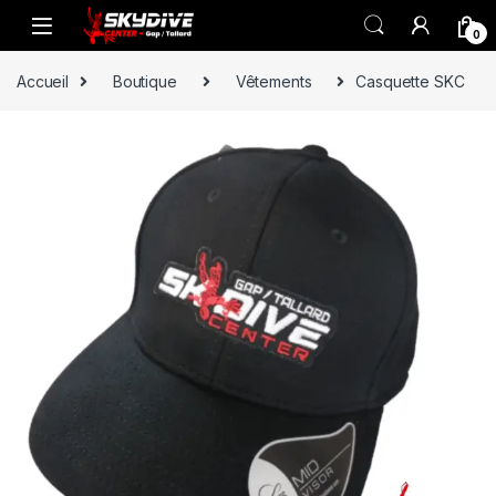
Skip to navigation
Skip to content
0
Accueil
Boutique
Vêtements
Casquette SKC