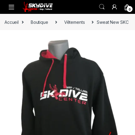
Skip to navigation
Skip to content
0
Accueil
Boutique
Vêtements
Sweat New SKC