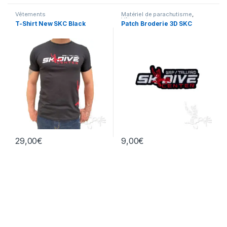
Vêtements
Matériel de parachutisme
,
Vêtements
T-Shirt New SKC Black
Patch Broderie 3D SKC
29,00
€
9,00
€
Ce produit a plusieurs variations. Les options peuvent être chois