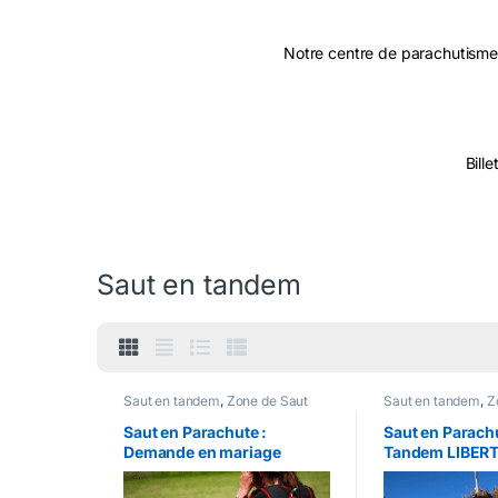
Notre centre de parachutisme
Bill
Saut en tandem
Saut en tandem
,
Zone de Saut
Saut en tandem
,
Z
Saut en Parachute :
Saut en Parachu
Demande en mariage
Tandem LIBER