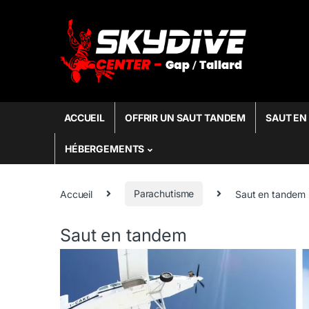
Skip to navigation
Skip to content
Search fo
ACCUEIL
OFFRIR UN SAUT TANDEM
SAUT EN
HÉBERGEMENTS
Accueil
Parachutisme
Saut en tandem
Saut en tandem