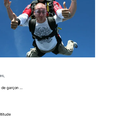
es
,
e de garçon …
titude