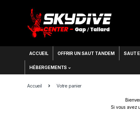
Skip to navigation
Skip to content
Search f
ACCUEIL
OFFRIR UN SAUT TANDEM
SAUT 
HÉBERGEMENTS
Accueil
Votre panier
Bienven
Si vous avez 