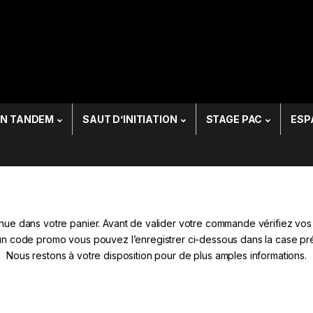
or:
EN TANDEM
SAUT D’INITIATION
STAGE PAC
ESP
ue dans votre panier. Avant de valider votre commande vérifiez vos
un code promo vous pouvez l’enregistrer ci-dessous dans la case prév
Nous restons à votre disposition pour de plus amples informations.