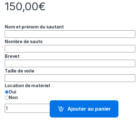
150,00
€
Nom et prénom du sautant
Nombre de sauts
Brevet
Taille de voile
Location de matériel
Oui
Non
quantité de Stage Freefly – Kiff mon flow – 8 au 10 mai
Ajouter au panier