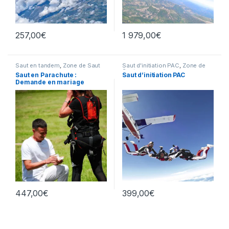
257,00
€
1 979,00
€
Saut en tandem
,
Zone de Saut
Saut d'initiation PAC
,
Zone de
Saut
Saut en Parachute :
Saut d’initiation PAC
Demande en mariage
447,00
€
399,00
€