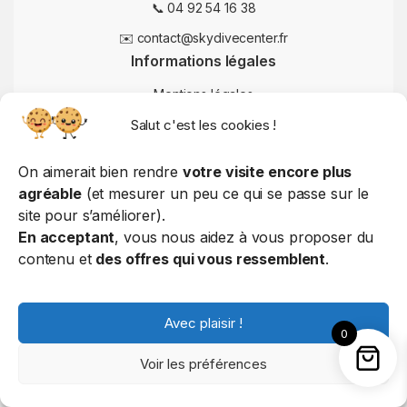
📞 04 92 54 16 38
✉️ contact@skydivecenter.fr
Informations légales
Mentions légales
Salut c'est les cookies !
Conditions Générales de Vente
Politique de confidentialité
On aimerait bien rendre
votre visite encore plus
Politique de cookies
agréable
(et mesurer un peu ce qui se passe sur le
site pour s’améliorer).
Politique d'utilisation
En acceptant
, vous nous aidez à vous proposer du
contenu et
des offres qui vous ressemblent
.
© 2025 Skydive Center – Tous droits réservés
Avec plaisir !
0
Voir les préférences