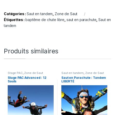
Catégories :
Saut en tandem
,
Zone de Saut
Étiquettes :
baptême de chute libre
,
saut en parachute
,
Saut en
tandem
Produits similaires
Stage PAC
,
Zone de Saut
Saut en tandem
,
Zone de Saut
Stage PAC Advanced : 12
Saut en Parachute : Tandem
Sauts
LIBERTÉ