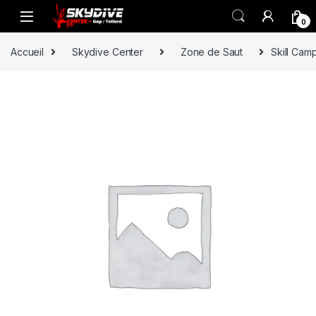
Skip to navigation
Skip to content
0
Accueil
Skydive Center
Zone de Saut
Skill Cam