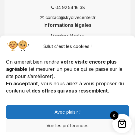
📞 04 92 54 16 38
✉️ contact@skydivecenter.fr
Informations légales
Mentions légales
Salut c'est les cookies !
Conditions Générales de Vente
Politique de confidentialité
On aimerait bien rendre
votre visite encore plus
Politique de cookies
agréable
(et mesurer un peu ce qui se passe sur le
site pour s’améliorer).
Politique d'utilisation
En acceptant
, vous nous aidez à vous proposer du
contenu et
des offres qui vous ressemblent
.
© 2025 Skydive Center – Tous droits réservés
Avec plaisir !
0
Voir les préférences