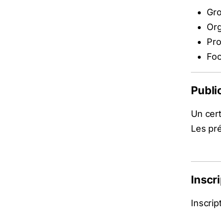
Gro
Org
Pro
Foc
Publi
Un cert
Les pré
Inscr
Inscript