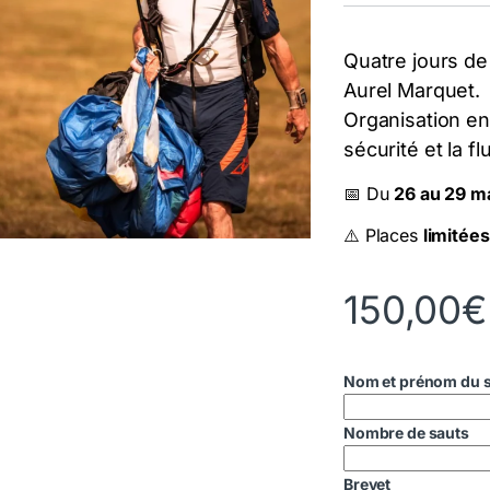
Quatre jours d
Aurel Marquet.
Organisation en
sécurité et la fl
📅 Du
26 au 29 m
⚠️ Places
limitées
150,00
€
Nom et prénom du s
Nombre de sauts
Brevet