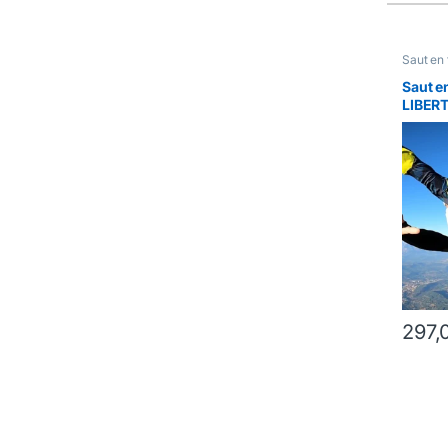
Saut en
Saut e
LIBER
297,