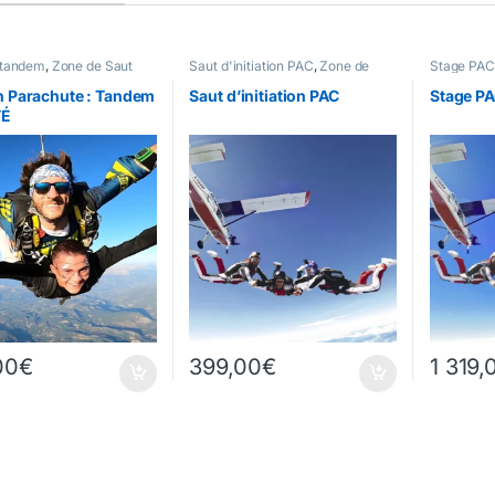
 tandem
,
Zone de Saut
Saut d'initiation PAC
,
Zone de
Stage PAC
Saut
n Parachute : Tandem
Saut d’initiation PAC
Stage PAC
TÉ
00
€
399,00
€
1 319,