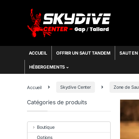
Skip to navigation
Skip to content
Search fo
ACCUEIL
OFFRIR UN SAUT TANDEM
SAUT EN
HÉBERGEMENTS
Accueil
Skydive Center
Zone de Sau
Catégories de produits
Boutique
Options