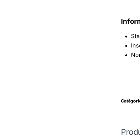
Infor
Sta
Ins
Nom
Catégori
Produ