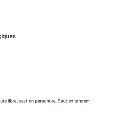
giques
te libre
,
saut en parachute
,
Saut en tandem