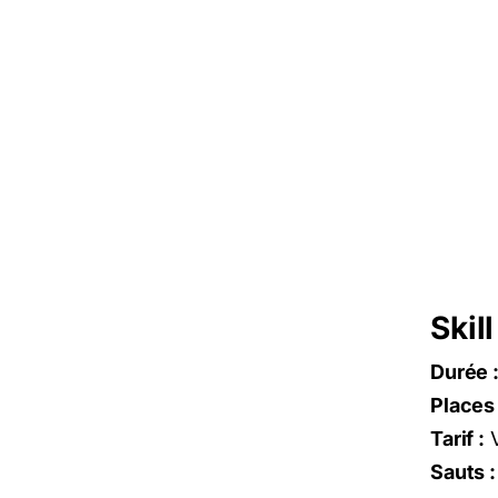
Skil
Durée 
Places 
Tarif :
V
Sauts :