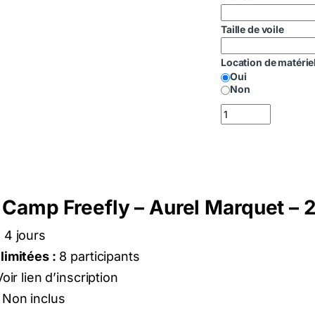
Taille de voile
Location de matérie
Oui
Non
quantité de Skill Ca
l Camp Freefly – Aurel Marquet –
:
4 jours
limitées :
8 participants
oir lien d’inscription
Non inclus