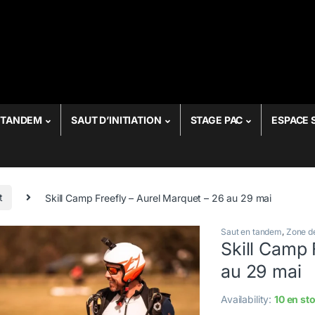
r:
 TANDEM
SAUT D’INITIATION
STAGE PAC
ESPACE 
t
Skill Camp Freefly – Aurel Marquet – 26 au 29 mai
Saut en tandem
,
Zone d
Skill Camp 
au 29 mai
Availability:
10 en st