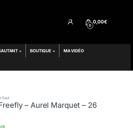
0,00
€
0
SAUTANT
BOUTIQUE
MA VIDÉO
e Saut
Freefly – Aurel Marquet – 26
ock